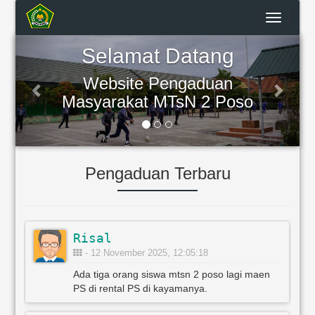
Toggle
navigatio
Previous
Next
Selamat Datang
Website Pengaduan
Masyarakat MTsN 2 Poso
Pengaduan Terbaru
Risal
- 12 November 2025, 12:05:18
Ada tiga orang siswa mtsn 2 poso lagi maen
PS di rental PS di kayamanya.